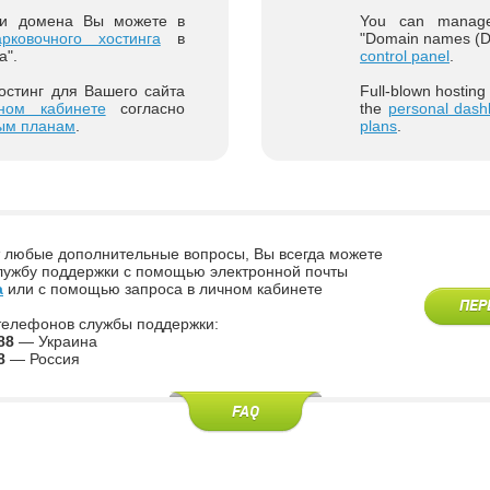
ми домена Вы можете в
You can manage
рковочного хостинга
в
"Domain names (DN
а".
control panel
.
стинг для Вашего сайта
Full-blown hosting
ном кабинете
согласно
the
personal dash
ым планам
.
plans
.
т любые дополнительные вопросы, Вы всегда можете
службу поддержки с помощью электронной почты
a
или с помощью запроса в личном кабинете
ПЕР
телефонов службы поддержки:
88
— Украина
8
— Россия
FAQ