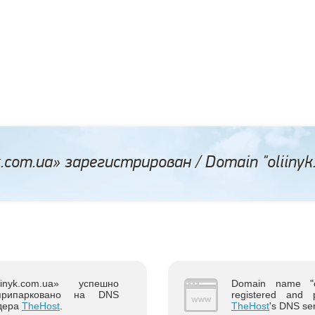
.com.ua» зарегистрирован / Domain "oliinyk.
nyk.com.ua» успешно
Domain name "ol
припарковано на DNS
registered and 
йдера
TheHost
.
TheHost
's DNS se