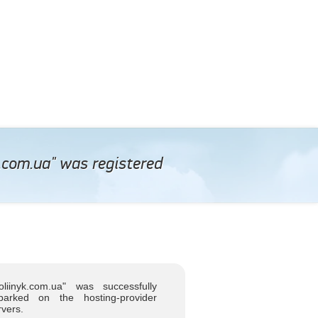
com.ua" was registered
iinyk.com.ua" was successfully
parked on the hosting-provider
rvers.